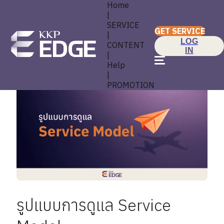
Home
|
SERVICE
GET SERVICE
|
LOG
CONTENT
IN
|
Help
|
PROMOTION
รูปแบบการดูแล Service